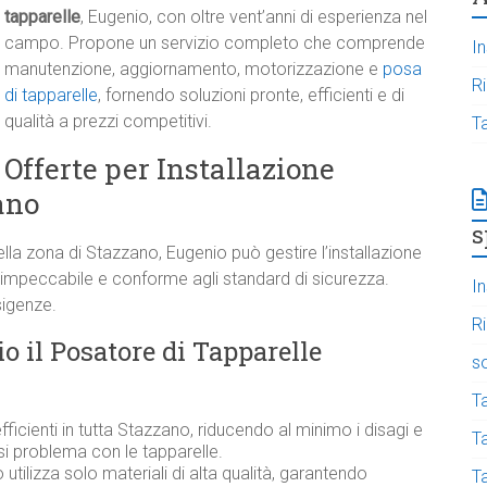
tapparelle
, Eugenio, con oltre vent’anni di esperienza nel
campo. Propone un servizio completo che comprende
In
manutenzione, aggiornamento, motorizzazione e
posa
R
di tapparelle
, fornendo soluzioni pronte, efficienti e di
qualità a prezzi competitivi.
T
Offerte per Installazione
ano
s
la zona di Stazzano, Eugenio può gestire l’installazione
impeccabile e conforme agli standard di sicurezza.
In
sigenze.
R
o il Posatore di Tapparelle
s
T
fficienti in tutta Stazzano, riducendo al minimo i disagi e
Ta
i problema con le tapparelle.
utilizza solo materiali di alta qualità, garantendo
T