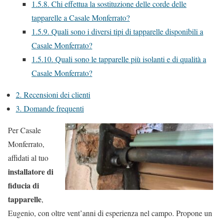
1.5.8.
Chi effettua la sostituzione delle corde delle
tapparelle a Casale Monferrato?
1.5.9.
Quali sono i diversi tipi di tapparelle disponibili a
Casale Monferrato?
1.5.10.
Quali sono le tapparelle più isolanti e di qualità a
Casale Monferrato?
2.
Recensioni dei clienti
3.
Domande frequenti
Per Casale
Monferrato,
affidati al tuo
installatore di
fiducia di
tapparelle
,
Eugenio, con oltre vent’anni di esperienza nel campo. Propone un