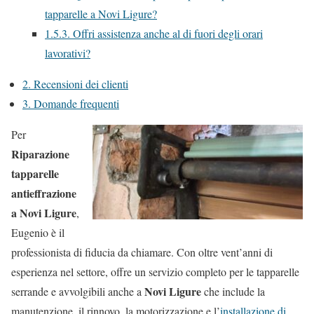
tapparelle a Novi Ligure?
1.5.3.
Offri assistenza anche al di fuori degli orari
lavorativi?
2.
Recensioni dei clienti
3.
Domande frequenti
Per
Riparazione
tapparelle
antieffrazione
a Novi Ligure
,
Eugenio è il
professionista di fiducia da chiamare. Con oltre vent’anni di
esperienza nel settore, offre un servizio completo per le tapparelle
Novi Ligure
serrande e avvolgibili anche a
che include la
manutenzione, il rinnovo, la motorizzazione e l’
installazione di