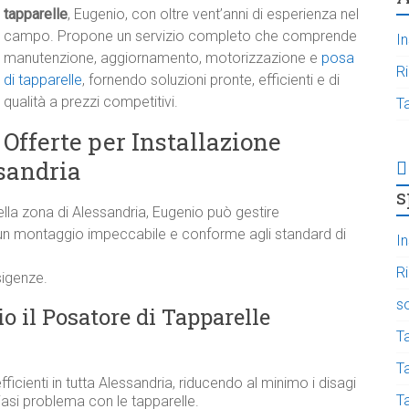
tapparelle
, Eugenio, con oltre vent’anni di esperienza nel
campo. Propone un servizio completo che comprende
In
manutenzione, aggiornamento, motorizzazione e
posa
R
di tapparelle
, fornendo soluzioni pronte, efficienti e di
qualità a prezzi competitivi.
T
Offerte per Installazione
ssandria
s
lla zona di Alessandria, Eugenio può gestire
o un montaggio impeccabile e conforme agli standard di
In
R
sigenze.
s
o il Posatore di Tapparelle
T
Ta
fficienti in tutta Alessandria, riducendo al minimo i disagi
T
asi problema con le tapparelle.