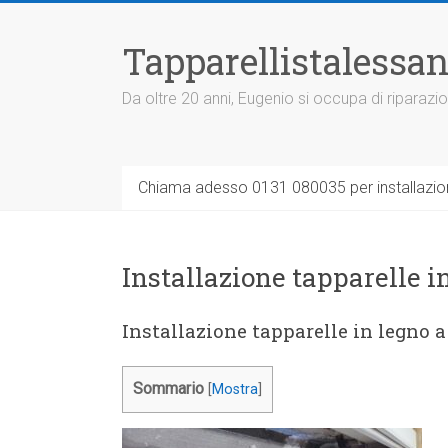
Vai
al
Tapparellistalessan
contenuto
Da oltre 20 anni, Eugenio si occupa di riparazio
Chiama adesso 0131 080035 per installazione
Installazione tapparelle i
Installazione tapparelle in legno 
Sommario
[
Mostra
]