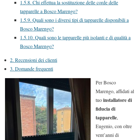
1.5.8.
Chi effettua la sostituzione delle corde delle
tapparelle a Bosco Marengo?
1.5.9.
Quali sono i diversi tipi di tapparelle disponibili a
Bosco Marengo?
1.5.10.
Quali sono le tapparelle più isolanti e di qualità a
Bosco Marengo?
2.
Recensioni dei clienti
3.
Domande frequenti
Per Bosco
Marengo, affidati al
installatore di
tuo
fiducia di
tapparelle
,
Eugenio, con oltre
vent’anni di