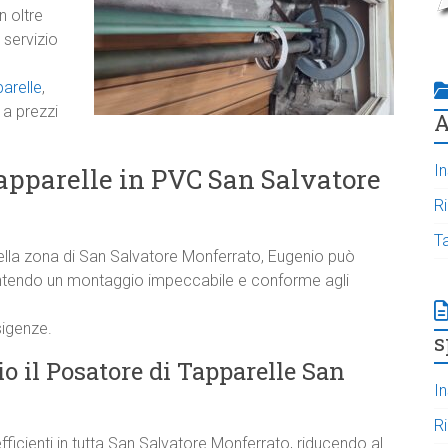
n oltre
 servizio
arelle
,
 a prezzi
A
In
tapparelle in PVC San Salvatore
R
T
ella zona di San Salvatore Monferrato, Eugenio può
arantendo un montaggio impeccabile e conforme agli
sigenze.
s
o il Posatore di Tapparelle San
In
R
efficienti in tutta San Salvatore Monferrato, riducendo al