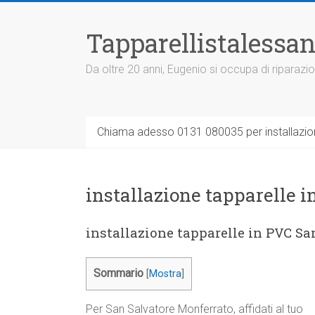
Vai
al
Tapparellistalessan
contenuto
Da oltre 20 anni, Eugenio si occupa di riparazio
Chiama adesso 0131 080035 per installazione
installazione tapparelle 
installazione tapparelle in PVC S
Sommario
[
Mostra
]
Per San Salvatore Monferrato, affidati al tuo