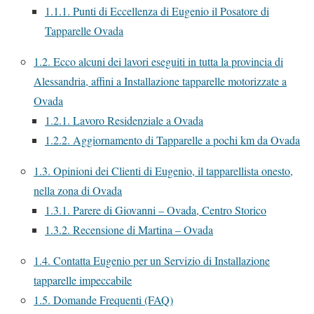
1.1.1.
Punti di Eccellenza di Eugenio il Posatore di
Tapparelle Ovada
1.2.
Ecco alcuni dei lavori eseguiti in tutta la provincia di
Alessandria, affini a Installazione tapparelle motorizzate a
Ovada
1.2.1.
Lavoro Residenziale a Ovada
1.2.2.
Aggiornamento di Tapparelle a pochi km da Ovada
1.3.
Opinioni dei Clienti di Eugenio, il tapparellista onesto,
nella zona di Ovada
1.3.1.
Parere di Giovanni – Ovada, Centro Storico
1.3.2.
Recensione di Martina – Ovada
1.4.
Contatta Eugenio per un Servizio di Installazione
tapparelle impeccabile
1.5.
Domande Frequenti (FAQ)