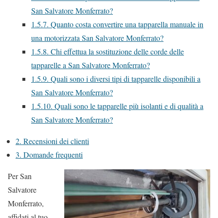
San Salvatore Monferrato?
1.5.7.
Quanto costa convertire una tapparella manuale in
una motorizzata San Salvatore Monferrato?
1.5.8.
Chi effettua la sostituzione delle corde delle
tapparelle a San Salvatore Monferrato?
1.5.9.
Quali sono i diversi tipi di tapparelle disponibili a
San Salvatore Monferrato?
1.5.10.
Quali sono le tapparelle più isolanti e di qualità a
San Salvatore Monferrato?
2.
Recensioni dei clienti
3.
Domande frequenti
Per San
Salvatore
Monferrato,
affidati al tuo