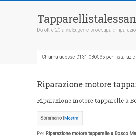
Vai
al
Tapparellistalessan
contenuto
Da oltre 20 anni, Eugenio si occupa di riparazio
Chiama adesso 0131 080035 per installazione
Riparazione motore tappa
Riparazione motore tapparelle a 
Sommario
[
Mostra
]
Per
Riparazione motore tapparelle a Bosco M