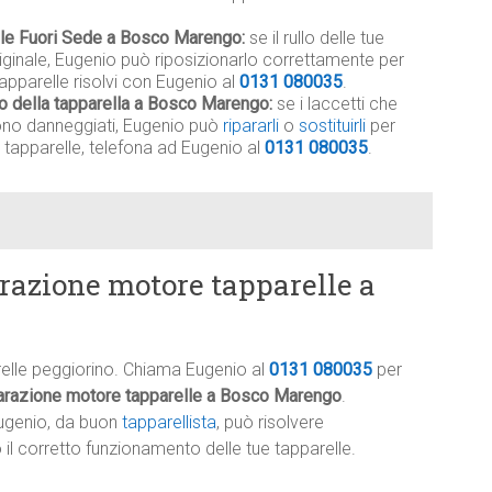
bile Fuori Sede a Bosco Marengo:
se il rullo delle tue
riginale, Eugenio può riposizionarlo correttamente per
apparelle risolvi con Eugenio al
0131 080035
.
lo della tapparella a Bosco Marengo:
se i laccetti che
 sono danneggiati, Eugenio può
ripararli
o
sostituirli
per
 tapparelle, telefona ad Eugenio al
0131 080035
.
razione motore tapparelle a
relle peggiorino. Chiama Eugenio al
0131 080035
per
arazione motore tapparelle a Bosco Marengo
.
ugenio, da buon
tapparellista
, può risolvere
l corretto funzionamento delle tue tapparelle.