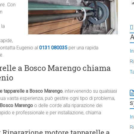
are. Con
un
 la
A
rapide,
 Contatta Eugenio al
0131 080035
per una rapida
In
e.
R
relle a Bosco Marengo chiama
T
enio
e tapparelle a Bosco Marengo
, intervenendo su qualsiasi
ua vasta esperienza, può gestire ogni tipo di problema,
s
 a Bosco Marengo
o delle corde alla riparazione dei
pido e professionale e per installazione, chiama
In
R
r Riparazione motore tapparelle a