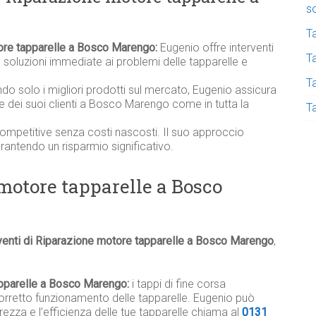
s
T
tore tapparelle a Bosco Marengo:
Eugenio offre interventi
Ta
oluzioni immediate ai problemi delle tapparelle e
T
ndo solo i migliori prodotti sul mercato, Eugenio assicura
relle dei suoi clienti a Bosco Marengo come in tutta la
T
competitive senza costi nascosti. Il suo approccio
garantendo un risparmio significativo.
 motore tapparelle a Bosco
venti di Riparazione motore tapparelle a Bosco Marengo
,
apparelle a Bosco Marengo:
i tappi di fine corsa
rretto funzionamento delle tapparelle. Eugenio può
rezza e l’efficienza delle tue tapparelle chiama al
0131