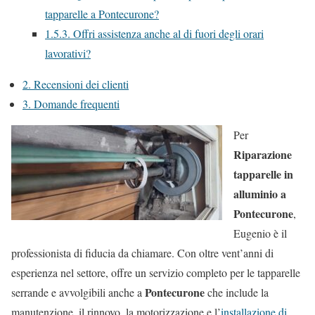
tapparelle a Pontecurone?
1.5.3.
Offri assistenza anche al di fuori degli orari
lavorativi?
2.
Recensioni dei clienti
3.
Domande frequenti
Per
Riparazione
tapparelle in
alluminio a
Pontecurone
,
Eugenio è il
professionista di fiducia da chiamare. Con oltre vent’anni di
esperienza nel settore, offre un servizio completo per le tapparelle
Pontecurone
serrande e avvolgibili anche a
che include la
manutenzione, il rinnovo, la motorizzazione e l’
installazione di