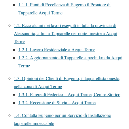
1.1.1.
Punti di Eccellenza di Eugenio il Posatore di
Tapparelle Acqui Terme
1.2.
Ecco alcuni dei lavori eseguiti in tutta la provincia di
Alessandria, affini a Tapparelle per porte finestre a Acqui
Terme
1.2.1.
Lavoro Residenziale a Acqui Terme
1.2.2.
Aggiornamento di Tapparelle a pochi km da Acqui
Terme
1.3.
Opinioni dei Clienti di Eugenio, il tapparellista onesto,
nella zona di Acqui Terme
1.3.1.
Parere di Federico – Acqui Terme, Centro Storico
1.3.2.
Recensione di Silvia – Acqui Terme
1.4.
Contatta Eugenio per un Servizio di Installazione
tapparelle impeccabile