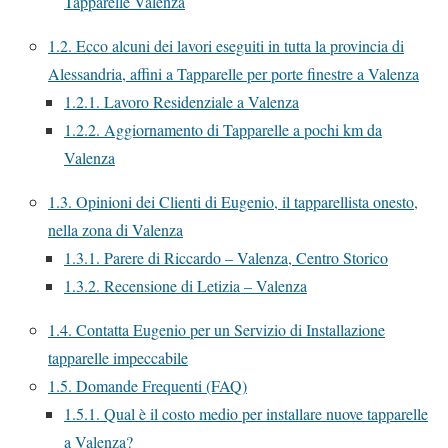
Tapparelle Valenza
1.2.
Ecco alcuni dei lavori eseguiti in tutta la provincia di
Alessandria, affini a Tapparelle per porte finestre a Valenza
1.2.1.
Lavoro Residenziale a Valenza
1.2.2.
Aggiornamento di Tapparelle a pochi km da
Valenza
1.3.
Opinioni dei Clienti di Eugenio, il tapparellista onesto,
nella zona di Valenza
1.3.1.
Parere di Riccardo – Valenza, Centro Storico
1.3.2.
Recensione di Letizia – Valenza
1.4.
Contatta Eugenio per un Servizio di Installazione
tapparelle impeccabile
1.5.
Domande Frequenti (FAQ)
1.5.1.
Qual è il costo medio per installare nuove tapparelle
a Valenza?