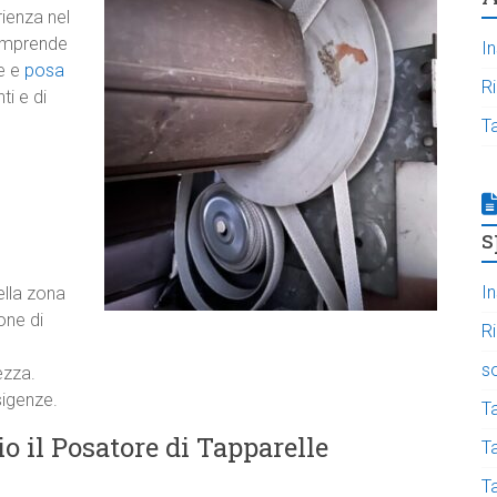
rienza nel
omprende
In
e e
posa
R
ti e di
T
s
In
ella zona
one di
R
s
ezza.
sigenze.
T
o il Posatore di Tapparelle
Ta
T