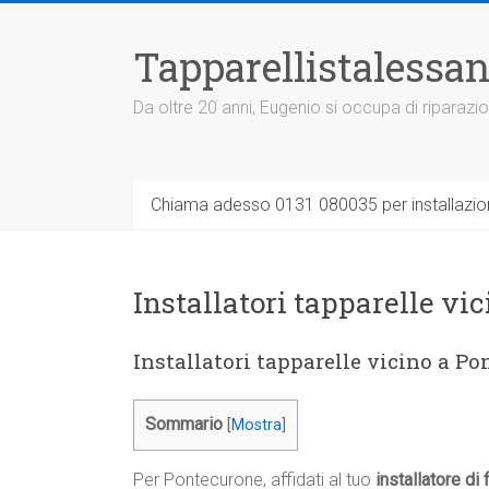
Vai
al
Tapparellistalessan
contenuto
Da oltre 20 anni, Eugenio si occupa di riparazio
Chiama adesso 0131 080035 per installazione
Installatori tapparelle vi
Installatori tapparelle vicino a P
Sommario
[
Mostra
]
Per Pontecurone, affidati al tuo
installatore di 