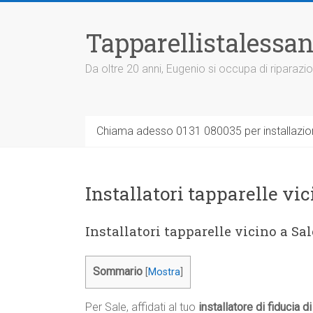
Vai
al
Tapparellistalessan
contenuto
Da oltre 20 anni, Eugenio si occupa di riparazio
Chiama adesso 0131 080035 per installazione
Installatori tapparelle vic
Installatori tapparelle vicino a Sal
Sommario
[
Mostra
]
Per Sale, affidati al tuo
installatore di fiducia di