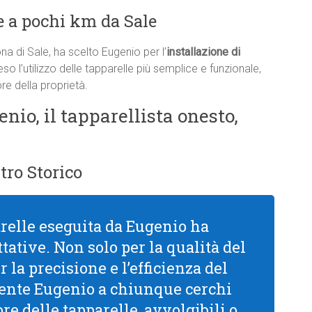
 a pochi km da Sale
na di Sale, ha scelto Eugenio per l’
installazione di
so l’utilizzo delle tapparelle più semplice e funzionale,
re della proprietà.
enio, il tapparellista onesto,
tro Storico
arelle eseguita da Eugenio ha
tative. Non solo per la qualità del
la precisione e l’efficienza del
mente Eugenio a chiunque cerchi
re delle tapparelle, avvolgibili o