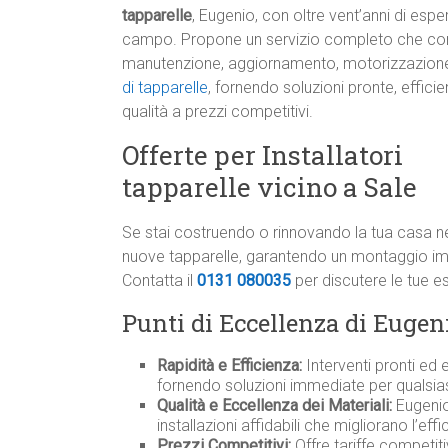
tapparelle
, Eugenio, con oltre vent’anni di espe
campo. Propone un servizio completo che c
manutenzione, aggiornamento, motorizzazion
di tapparelle
, fornendo soluzioni pronte, efficien
qualità a prezzi competitivi.
Offerte per Installatori
tapparelle vicino a Sale
Se stai costruendo o rinnovando la tua casa nel
nuove tapparelle, garantendo un montaggio im
Contatta il
0131 080035
per discutere le tue e
Punti di Eccellenza di Eugeni
Rapidità e Efficienza:
Interventi pronti ed e
fornendo soluzioni immediate per qualsias
Qualità e Eccellenza dei Materiali:
Eugenio 
installazioni affidabili che migliorano l’ef
Prezzi Competitivi:
Offre tariffe competit