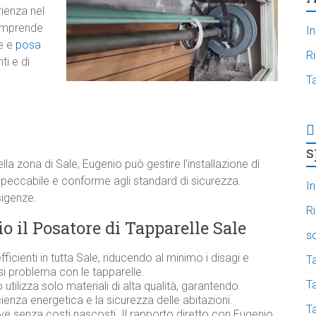
rienza nel
omprende
In
e e
posa
R
ti e di
T
s
la zona di Sale, Eugenio può gestire l’installazione di
peccabile e conforme agli standard di sicurezza.
In
sigenze.
R
o il Posatore di Tapparelle Sale
s
fficienti in tutta Sale, riducendo al minimo i disagi e
T
i problema con le tapparelle.
Ta
utilizza solo materiali di alta qualità, garantendo
ficienza energetica e la sicurezza delle abitazioni.
T
ive senza costi nascosti. Il rapporto diretto con Eugenio