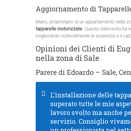
Aggiornamento di Tapparelle
Mario, proprietario di un appartamento nella zo
tapparelle motorizzate
. Questo intervento ha re
migliorando notevolmente la sicurezza e il valo
Opinioni dei Clienti di Eug
nella zona di Sale
Parere di Edoardo – Sale, Cen
L’installazione delle tapp
superato tutte le mie aspet
lavoro svolto ma anche per 
servizio. Consiglio viva
un professionista nel setto