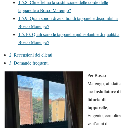
1.5.8.
Chi effettua la sostituzione delle corde delle
tapparelle a Bosco Marengo?
1.5.9.
Quali sono i diversi tipi di tapparelle disponibili a
Bosco Marengo?
1.5.10.
Quali sono le tapparelle più isolanti e di qualità a
Bosco Marengo?
2.
Recensioni dei clienti
3.
Domande frequenti
Per Bosco
Marengo, affidati al
installatore di
tuo
fiducia di
tapparelle
,
Eugenio, con oltre
vent’anni di