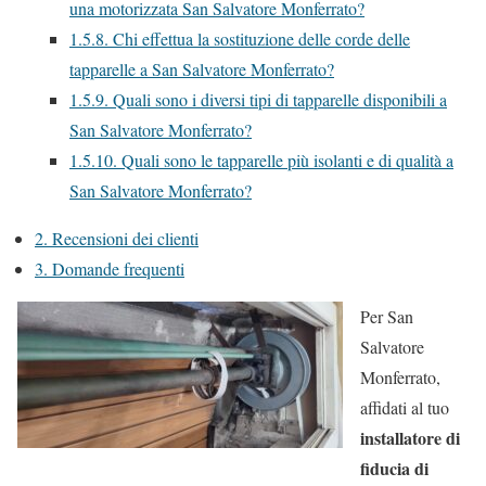
una motorizzata San Salvatore Monferrato?
1.5.8.
Chi effettua la sostituzione delle corde delle
tapparelle a San Salvatore Monferrato?
1.5.9.
Quali sono i diversi tipi di tapparelle disponibili a
San Salvatore Monferrato?
1.5.10.
Quali sono le tapparelle più isolanti e di qualità a
San Salvatore Monferrato?
2.
Recensioni dei clienti
3.
Domande frequenti
Per San
Salvatore
Monferrato,
affidati al tuo
installatore di
fiducia di