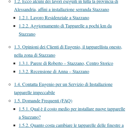
1.2.
Ecco alcuni dei lavori eseguiti in tutta la provincia di
Alessandria, affini a installazione serranda Stazzano
1.2.1.
Lavoro Residenziale a Stazzano
1.2.2.
Aggiornamento di Tapparelle a pochi km da
Stazzano
1.3.
Opinioni dei Clienti di Eugenio, il tapparellista onesto,
nella zona di Stazzano
1.3.1.
Parere di Roberto – Stazzano, Centro Storico
1.3.2.
Recensione di Anna – Stazzano
1.4.
Contatta Eugenio per un Servizio di Installazione
tapparelle impeccabile
1.5.
Domande Frequenti (FAQ)
1.5.1.
Qual è il costo medio per installare nuove tapparelle
a Stazzano?
1.5.2.
Quanto costa cambiare le tapparelle delle finestre a